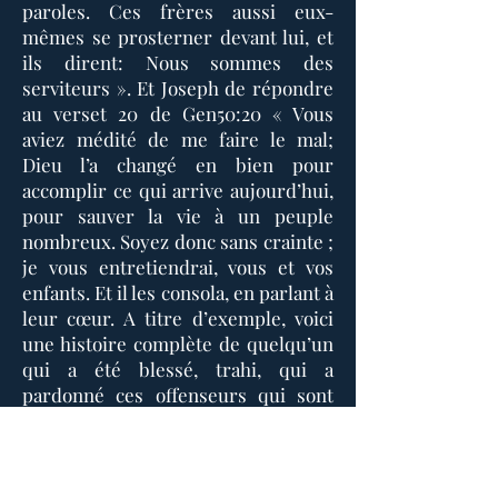
paroles. Ces frères aussi eux-
mêmes se prosterner devant lui, et
ils dirent: Nous sommes des
serviteurs ». Et Joseph de répondre
au verset 20 de Gen50:20 « Vous
aviez médité de me faire le mal;
Dieu l’a changé en bien pour
accomplir ce qui arrive aujourd’hui,
pour sauver la vie à un peuple
nombreux. Soyez donc sans crainte ;
je vous entretiendrai, vous et vos
enfants. Et il les consola, en parlant à
leur cœur. A titre d’exemple, voici
une histoire complète de quelqu’un
qui a été blessé, trahi, qui a
pardonné ces offenseurs qui sont
s’humilier devant lui, et qui ont
obtenu le pardon, et un pardon qui a
abouti sur une réconciliation
sincère.