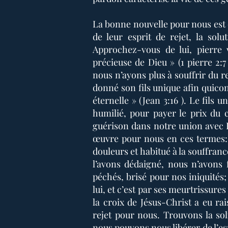
La bonne nouvelle pour nous est 
de leur esprit de rejet, la sol
Approchez-vous de lui, pierre 
précieuse de Dieu » (1 pierre 2:7 
nous n’ayons plus à souffrir du r
donné son fils unique afin quiconq
éternelle » (Jean 3:16 ). Le fils 
humilié, pour payer le prix du
guérison dans notre union avec L
œuvre pour nous en ces termes
douleurs et habitué à la souffran
l’avons dédaigné, nous n’avons f
péchés, brisé pour nos iniquités
lui, et c’est par ses meurtrissure
la croix de Jésus-Christ a eu ra
rejet pour nous. Trouvons la so
nous pouvons nous libérer de l’es