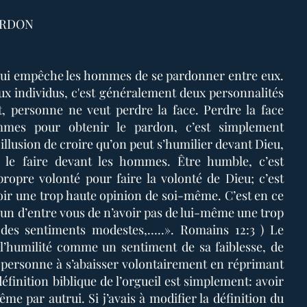
ARDON
 qui empêche les hommes de se pardonner entre eux.
eux individus, c'est généralement deux personnalités
t, personne ne veut perdre la face. Perdre la face
mmes pour obtenir le pardon, c’est simplement
illusion de croire qu’on peut s’humilier devant Dieu,
 le faire devant les hommes. Être humble, c’est
opre volonté pour faire la volonté de Dieu; c’est
voir une trop haute opinion de soi-même. C’est en ce
acun d’entre vous de n’avoir pas de lui-même une trop
 des sentiments modestes,…..». Romains 12:3 ) Le
t l’humilité comme un sentiment de sa faiblesse, de
 personne à s’abaisser volontairement en réprimant
éfinition biblique de l’orgueil est simplement: avoir
e par autrui. Si j’avais à modifier la définition du