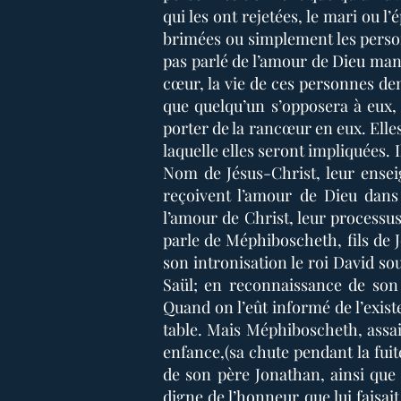
qui les ont rejetées, le mari ou l
brimées ou simplement les person
pas parlé de l’amour de Dieu mani
cœur, la vie de ces personnes de
que quelqu’un s’opposera à eux,
porter de la rancœur en eux. Elle
laquelle elles seront impliquées. I
Nom de Jésus-Christ, leur ense
reçoivent l’amour de Dieu dans
l’amour de Christ, leur process
parle de Méphiboscheth, fils de J
son intronisation le roi David so
Saül; en reconnaissance de son a
Quand on l’eût informé de l’exist
table. Mais Méphiboscheth, assai
enfance,(sa chute pendant la fui
de son père Jonathan, ainsi que l
digne de l’honneur que lui faisait