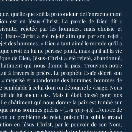
que, quelle que soit la profondeur de l’enracinement
ution est en Jésus-Christ. La parole de Dieu dit «
vivante, rejetée par les hommes, mais choisie et
). Jésus-Christ a été rejeté afin que par son rejet ,
ejet des hommes. « Dieu a tant aimé le monde qu’il a
ue croit en lui ne périsse point, mais qu’il ait la vie
unique de Dieu, Jésus-Christ a été rejeté, abandonné,
 châtiment qui nous donne la paix. Trouvons notre
ui à travers la prière. Le prophète Esaïe décrit son
: « méprisé et abandonné des hommes, hommes de
ce semblable à celui dont on détourne le visage. Nous
ait de lui aucun cas. Mais il était blessé pour nos
; Le châtiment qui nous donne la paix est tombé sur
s que nous sommes guéris » (Esa 53:3-4,5). L’œuvre de
ison du problème de rejet, puisqu’Il a subi le grand
lution en Jésus-Christ, par le pouvoir de son Nom,
prit de rejet en pardonnant de tout notre cœur à nos