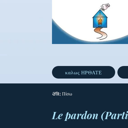
καλως ΗΡΘΑΤΕ
&lt; Πίσω
Le pardon (Parti