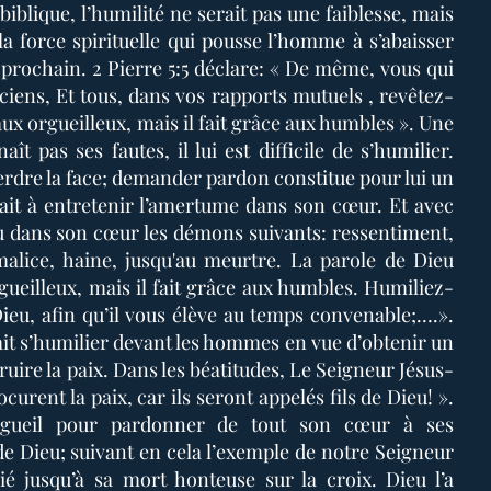
biblique, l’humilité ne serait pas une faiblesse, mais
 la force spirituelle qui pousse l’homme à s’abaisser
 prochain. 2 Pierre 5:5 déclare: « De même, vous qui
ciens, Et tous, dans vos rapports mutuels , revêtez-
aux orgueilleux, mais il fait grâce aux humbles ». Une
t pas ses fautes, il lui est difficile de s’humilier.
rdre la face; demander pardon constitue pour lui un
ait à entretenir l’amertume dans son cœur. Et avec
eu dans son cœur les démons suivants: ressentiment,
alice, haine, jusqu'au meurtre. La parole de Dieu
gueilleux, mais il fait grâce aux humbles. Humiliez-
ieu, afin qu’il vous élève au temps convenable;….».
ait s’humilier devant les hommes en vue d’obtenir un
uire la paix. Dans les béatitudes, Le Seigneur Jésus-
curent la paix, car ils seront appelés fils de Dieu! ».
orgueil pour pardonner de tout son cœur à ses
 de Dieu; suivant en cela l’exemple de notre Seigneur
ié jusqu’à sa mort honteuse sur la croix. Dieu l’a