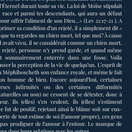
’Éternel durant toute sa vie. La loi de Moïse stipulait
 race et parmi tes descendants, qui aura un défaut
our offrir l’aliment de son Dieu…» (Lev 21:17-21 ). A
rimer sa condition d’un rejeté, il a simplement dit «
 que tu regardes un chien mort, tel que moi? À cause
il avait vécu, il se considérait comme un chien mort.
 rejeté, personne n’y prend garde, et quand même
st sommairement enterrée dans une fosse. Voila
sser la perception de la vie de quelqu’un. L’esprit de
ier à Méphiboscheth son enfance royale, et même le fait
un homme de bien. Encore aujourd’hui, certaines
rses infirmités ou des certaines difformités
aturelles ou non) ne cessent de se détester, donc à
. Ils (elles) s’en veulent, ils (elles) s’estiment
fut de positif; rejetant ainsi le blâme soit sur eux-
perte de tout estime de soi (l’amour propre), ces gens
 pas prodiguer de l’amour à l’entour. Le manque de
ens dans leurs relations avec les autres.