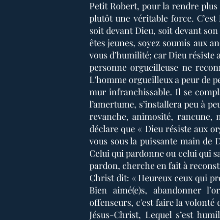
Petit Robert, pour la rendre plus 
plutôt une véritable force. C’est
soit devant Dieu, soit devant son
êtes jeunes, soyez soumis aux an
vous d’humilité; car Dieu résiste 
personne orgueilleuse ne reconnaî
L’homme orgueilleux a peur de pe
mur infranchissable. Il se compl
l’amertume, s’installera peu à p
revanche, animosité, rancune, m
déclare que « Dieu résiste aux or
vous sous la puissante main de D
Celui qui pardonne ou celui qui s
pardon, cherche en fait à reconstr
Christ dit: « Heureux ceux qui pro
Bien aimé(e)s, abandonner l’
offenseurs, c'est faire la volonté
Jésus-Christ, Lequel s’est humil