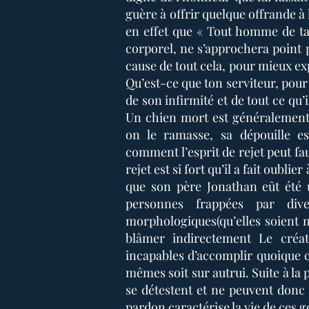
guère à offrir quelque offrande à l
en effet que « Tout homme de ta
corporel, ne s’approchera point p
cause de tout cela, pour mieux exp
Qu’est-ce que ton serviteur, pour
de son infirmité et de tout ce qu’
Un chien mort est généralement
on le ramasse, sa dépouille e
comment l’esprit de rejet peut fau
rejet est si fort qu’il a fait oubl
que son père Jonathan eût été 
personnes frappées par dive
morphologiques(qu’elles soient n
blâmer indirectement Le créateur
incapables d’accomplir quoique ce 
mêmes soit sur autrui. Suite à la 
se détestent et ne peuvent donc
pardon caractérise la vie de ces g