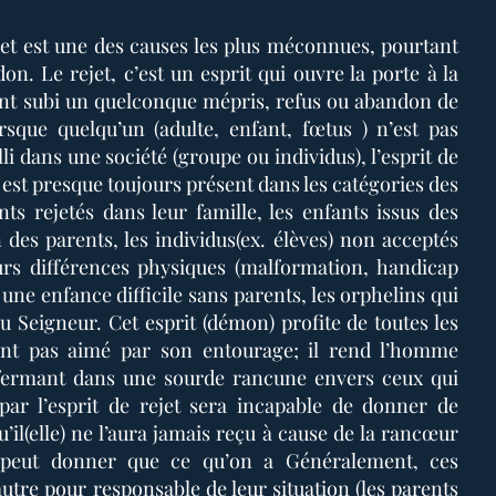
ejet est une des causes les plus méconnues, pourtant
. Le rejet, c’est un esprit qui ouvre la porte à la
ont subi un quelconque mépris, refus ou abandon de
rsque quelqu’un (adulte, enfant, fœtus ) n’est pas
i dans une société (groupe ou individus), l’esprit de
t est presque toujours présent dans les catégories des
nts rejetés dans leur famille, les enfants issus des
 des parents, les individus(ex. élèves) non acceptés
urs différences physiques (malformation, handicap
une enfance difficile sans parents, les orphelins qui
u Seigneur. Cet esprit (démon) profite de toutes les
ent pas aimé par son entourage; il rend l’homme
nfermant dans une sourde rancune envers ceux qui
 par l’esprit de rejet sera incapable de donner de
’il(elle) ne l’aura jamais reçu à cause de la rancœur
 peut donner que ce qu’on a Généralement, ces
utre pour responsable de leur situation (les parents