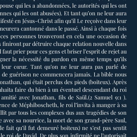
’épouse qui les a abandonnées, le autorités qui les ont
nes qui les ont abusées). Et tant qu’on ne leur aura
festé en Jésus-Christ afin qu’il Le reçoive dans leur
meurera cantonné dans le passé. Ainsi à chaque fois
 ces personnes trouveront en cela une occasion de
s finiront par détruire chaque relation nouvelle dans
l faut prier pour ces gens et briser l’esprit de rejet au
igner la nécessité du pardon en même temps qu’ils
 leur cœur. Tant qu’on ne leur aura pas parlé de
us de guérison ne commencera jamais. La bible nous
onathan, qui était perclus des pieds (boiteux). Après
uhaita faire du bien à un éventuel descendant du roi
mitié avec Jonathan, fils de Saül.(2 Samuel 9:1 ).
ence de Méphiboscheth, le roi l’invita à manger à sa
llit par tous les complexes dus aux tragédies de son
te avec sa nourrice, la mort de son grand-père Saul,
e fait qu’il fut demeuré boiteux) ne s’est pas sentit
 le roi de David. De plus son infirmité ne l’autorisait