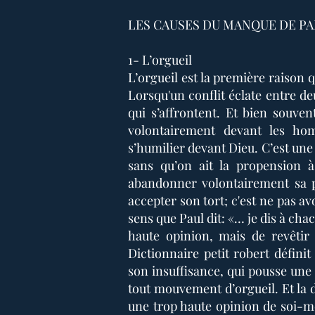
LES CAUSES DU MANQUE DE P
1- L’orgueil
L’orgueil est la première raison
Lorsqu'un conflit éclate entre d
qui s’affrontent. Et bien souven
volontairement devant les ho
s’humilier devant Dieu. C’est une 
sans qu’on ait la propension à
abandonner volontairement sa pr
accepter son tort; c'est ne pas a
sens que Paul dit: «… je dis à ch
haute opinion, mais de revêtir
Dictionnaire petit robert défini
son insuffisance, qui pousse une
tout mouvement d’orgueil. Et la d
une trop haute opinion de soi-mêm