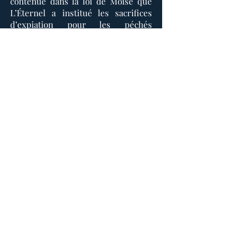
contenue dans la loi de Moïse que
L’Éternel a institué les sacrifices
d’expiation pour les péchés
involontaires (Lev 4:1,13 ,22-24). A
cette époque c’était des animaux
sans défaut qui étaient sacrifiés
selon le cas (taureaux, boucs).
Finalement, c’est dans le désir
d’offrir un pardon perpétuel à
l’homme qui se repent que Dieu
s’est formé un corps pour mieux
compatir aux souffrances de
l’homme (être tenté sans pouvoir
péché), afin de mieux le sauver (Jean
1:14 ). Et c’est Jésus-Christ qui a
rempli cette mission d’amour afin
que l’homme sincère puisse
bénéficier continuellement du
pardon de Dieu(1 Jean 2:1-2 ). Voilà
pourquoi Jean-Baptiste ayant vu