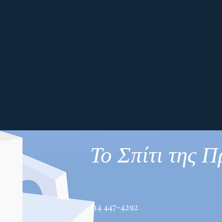
Το Σπίτι της 
514 447-4292