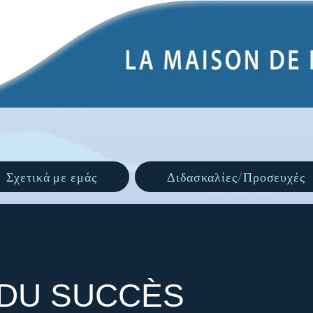
Σχετικά με εμάς
Διδασκαλίες/Προσευχές
 DU SUCCÈS