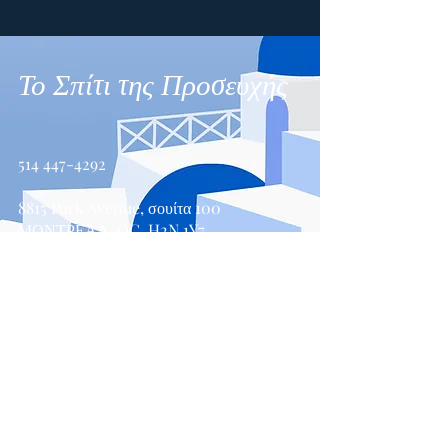
Το Σπίτι της Προσευχής
514 447-4292
8815 Park Avenue, σουίτα 100
ΜΟΝΤΡΕΑΛ, QC, H2N 1Y7
Επικοινωνήστε μαζί μας