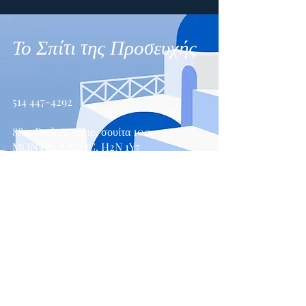
Το Σπίτι της Προσευχής
514 447-4292
8815 Park Avenue, σουίτα 100
ΜΟΝΤΡΕΑΛ, QC, H2N 1Y7
Επικοινωνήστε μαζί μας