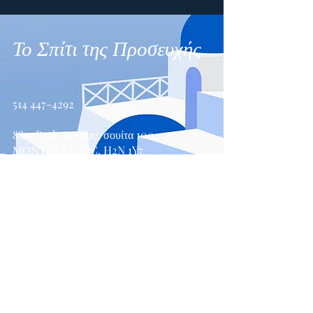
Το Σπίτι της Προσευχής
514 447-4292
8815 Park Avenue, σουίτα 100
ΜΟΝΤΡΕΑΛ, QC, H2N 1Y7
Επικοινωνήστε μαζί μας