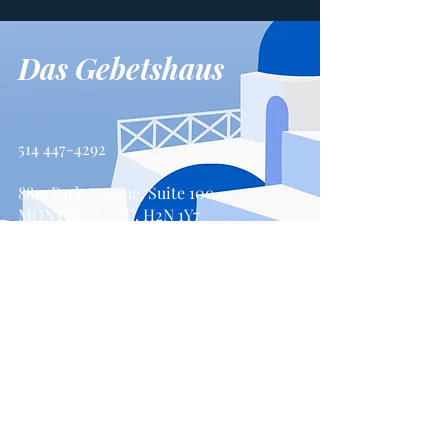
Das Gebetshaus
514 447-4292
8815 Park Avenue, Suite 100
MONTREAL, QC, H2N 1Y7
Kontaktiere uns