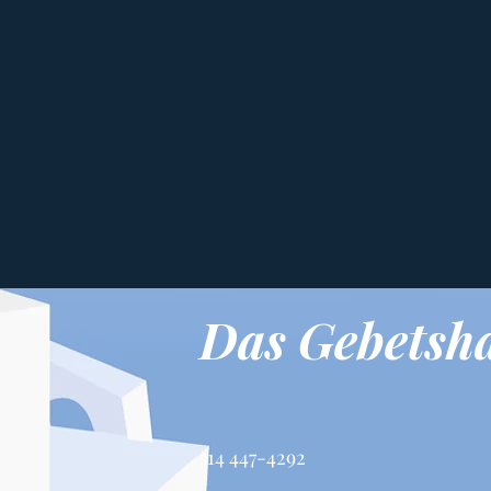
Das Gebetsh
514 447-4292