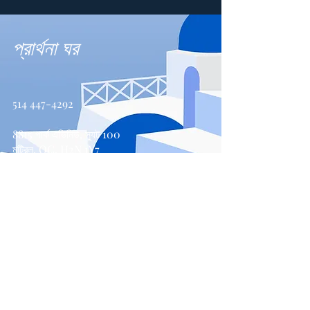
প্রার্থনা ঘর
514 447-4292
8815 পার্ক এভিনিউ, স্যুট 100
মন্ট্রিল, QC, H2N 1Y7
যোগাযোগ করুন