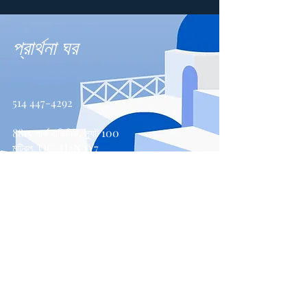
প্রার্থনা ঘর
514 447-4292
8815 পার্ক এভিনিউ, স্যুট 100
মন্ট্রিল, QC, H2N 1Y7
যোগাযোগ করুন