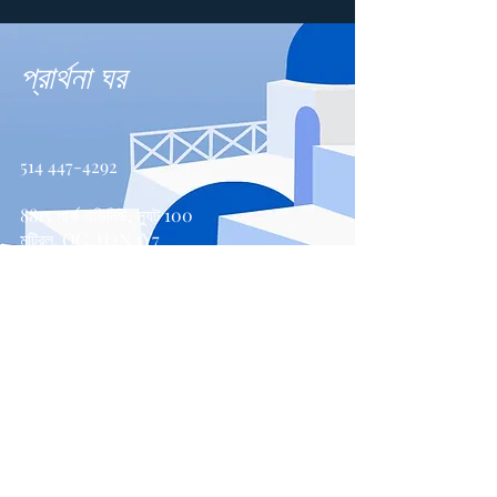
প্রার্থনা ঘর
514 447-4292
8815 পার্ক এভিনিউ, স্যুট 100
মন্ট্রিল, QC, H2N 1Y7
যোগাযোগ করুন