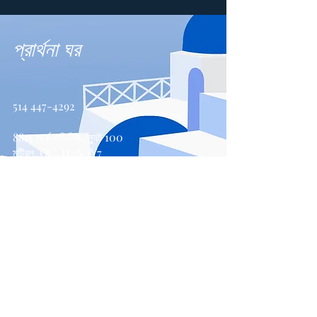
প্রার্থনা ঘর
514 447-4292
8815 পার্ক এভিনিউ, স্যুট 100
মন্ট্রিল, QC, H2N 1Y7
যোগাযোগ করুন