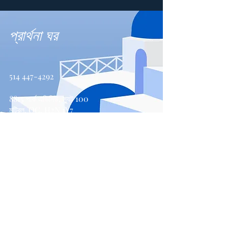
প্রার্থনা ঘর
514 447-4292
8815 পার্ক এভিনিউ, স্যুট 100
মন্ট্রিল, QC, H2N 1Y7
যোগাযোগ করুন