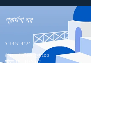
প্রার্থনা ঘর
514 447-4292
8815 পার্ক এভিনিউ, স্যুট 100
মন্ট্রিল, QC, H2N 1Y7
যোগাযোগ করুন