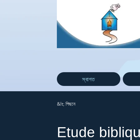
স্বাগত
&lt; পিছনে
Etude bibliq