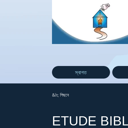
স্বাগত
&lt; পিছনে
ETUDE BIB