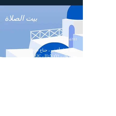
بيت الصلاة
514447-4292
8815 بارك أفينيو ، جناح 100
مونتريال ، QC ، H2N 1Y7
اتصل بنا