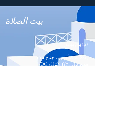
بيت الصلاة
514447-4292
8815 بارك أفينيو ، جناح 100
مونتريال ، QC ، H2N 1Y7
اتصل بنا