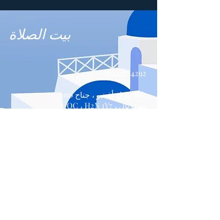
بيت الصلاة
514447-4292
8815 بارك أفينيو ، جناح 100
مونتريال ، QC ، H2N 1Y7
اتصل بنا