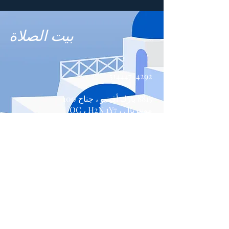
بيت الصلاة
514447-4292
8815 بارك أفينيو ، جناح 100
مونتريال ، QC ، H2N 1Y7
اتصل بنا