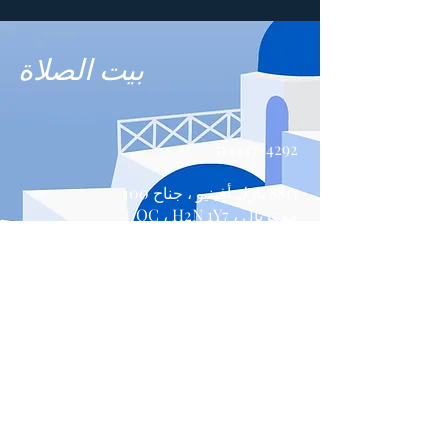
بيت الصلاة
514447-4292
8815 بارك أفينيو ، جناح 100
مونتريال ، QC ، H2N 1Y7
اتصل بنا