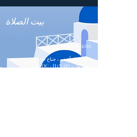
بيت الصلاة
514447-4292
8815 بارك أفينيو ، جناح 100
مونتريال ، QC ، H2N 1Y7
اتصل بنا