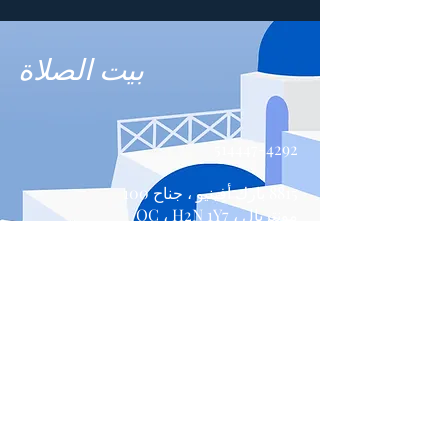
بيت الصلاة
514447-4292
8815 بارك أفينيو ، جناح 100
مونتريال ، QC ، H2N 1Y7
اتصل بنا